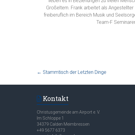
lieben es in Beziehungen zu vielen Mensc
Großeltern. Frank arbeitet als Angestellte
freiberuflich im Bereich Musik und Seelsorge
Team-F Seminaren
←
Stammtisch der Letzten Dinge
Kontakt
Christusgemeinde am Airport e. V.
Im Schloppe 1
34379 Calden Meimbressen
+49 5677 6373