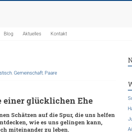
Blog
Aktuelles
Kontakt
N
stisch
,
Gemeinschaft
,
Paare
W
 einer glücklichen Ehe
S
H
 Schätzen auf die Spur, die uns helfen
J
entdecken, wie es uns gelingen kann,
ch miteinander zu leben.
A