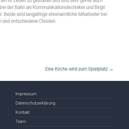
hen ihr Leben zu gestalten und sind sehr gerne auch
r bei der Bahn als Kommunikationstechniker und Birgit
. Beide sind langjährige ehrenamtliche Mitarbeiter bei
 und entschiedene Christen.
Eine Kirche wird zum Spielplatz
→
Impressum
Datenschutzerklärung
Kontakt
Team