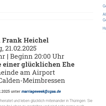
G
Al
G
H
d Frank Heichel
g, 21.02.2025
hr | Beginn 20:00 Uhr
 einer glücklichen Ehe
einde am Airport
 Calden-Meimbressen
2.2025 unter
marriageweek@cgaa.de
rheiratet und leben glücklich miteinander in Thüringen. Sie