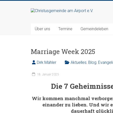
Zum
Inhalt
Christusgemeinde
springen
am
Über uns
Termine
Gemeindeleben
Airport
e.V.
Marriage Week 2025
Webseite
der
Dirk Mähler
Aktuelles
,
Blog
,
Evangeli
Gemeinde
CGAA
18. Januar 2025
Die 7 Geheimnisse
Wir kommen manchmal verborgenen
einander zu lieben. Und wir 
dauerhaft glückli