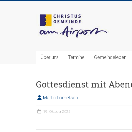
Zum
Inhalt
Christusgemeinde
springen
am
Airport
e.V.
Über uns
Termine
Gemeindeleben
Webseite
der
Gemeinde
Gottesdienst mit Abe
CGAA
Martin Lometsch
19. Oktober 2025