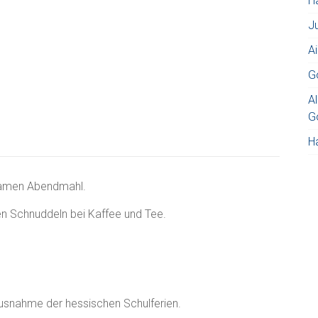
H
J
A
G
Al
G
H
samen Abendmahl.
 Schnuddeln bei Kaffee und Tee.
Ausnahme der hessischen Schulferien.