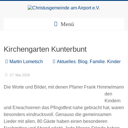
Zum
Inhalt
springen
Christusgemeinde
Menü
am
Airport
Kirchengarten Kunterbunt
e.V.
Webseite
Martin Lometsch
Aktuelles
,
Blog
,
Familie
,
Kinder
der
Gemeinde
27. Mai 2026
CGAA
Die Worte und Bilder, mit denen Pfarrer Frank Himmelmann
den
Kindern
und Erwachsenen das Pfingstfest nahe gebracht hat, waren
besonders eindrucksvoll. Genauso die gemeinsamen
Lieder mit allen. 80 Gäste haben einen besonderen