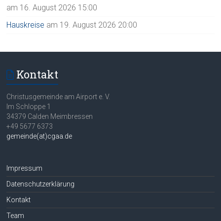
am 16. August 2026 15:00
Hauskreise
am 19. August 2026 20:00
Kontakt
Christusgemeinde am Airport e. V.
Im Schloppe 1
34379 Calden Meimbressen
+49 5677 6373
gemeinde(at)cgaa.de
Impressum
Datenschutzerklärung
Kontakt
Team