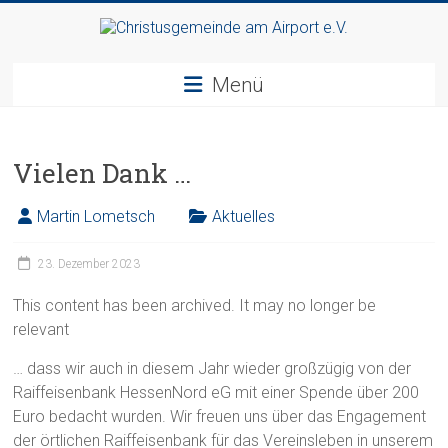
Zum
Inhalt
Christusgemeinde
springen
Menü
am
Airport
Vielen Dank …
e.V.
Martin Lometsch
Aktuelles
Webseite
der
23. Dezember 2023
Gemeinde
CGAA
This content has been archived. It may no longer be
relevant
… dass wir auch in diesem Jahr wieder großzügig von der
Raiffeisenbank HessenNord eG mit einer Spende über 200
Euro bedacht wurden. Wir freuen uns über das Engagement
der örtlichen Raiffeisenbank für das Vereinsleben in unserem