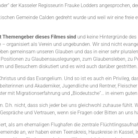
nder“ der Kasseler Regisseurin Frauke Lodders angesprochen, der 
litischen Gemeinde Calden gedreht wurde und weil wir eine freie
ht Themengeber dieses Filmes sind
und keine Hintergründe des
 – organisiert als Verein und ungebunden. Wir sind nicht evangel
 leben gemeinsam unseren Glauben und das in einer sehr plural
 Positionen zu Glaubensauslegungen, zum Glaubensleben, zu Pol
rn und Besuchern diskutiert und es wird auch darüber gestritten.
hristus und das Evangelium. Und so ist es auch ein Privileg, da
rbeiterinnen und Akademiker, Jugendliche und Rentner, Fleische
ster mit Migrationserfahrung und „Biodeutsche“… in einem gut
.h. nicht, dass sich jeder bei uns gleichwohl zuhause fühlt. Wi
n Gespräche und Vertrauen, wenn sie Fragen oder Bitten an uns h
iert, als am ehemaligen Flughafen die zentrale Flüchtlingsaufna
gemeinde an, wir haben einen Teenskreis, Hauskreise in Kasse