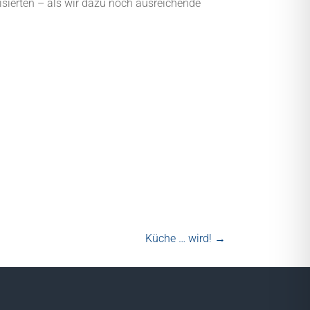
isierten – als wir dazu noch ausreichende
Küche … wird!
→