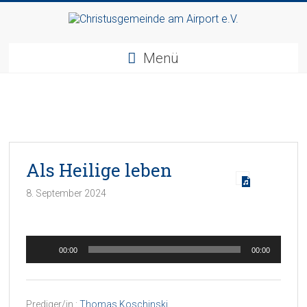
Zum
Inhalt
Christusgemeinde
springen
Menü
am
Airport
e.V.
Webseite
Als Heilige leben
der
Gemeinde
8. September 2024
CGAA
Audio-
00:00
00:00
Player
Prediger/in :
Thomas Koschinski