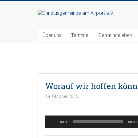
Zum
Inhalt
Christusgemeinde
springen
am
Über uns
Termine
Gemeindeleben
Airport
e.V.
Webseite
der
Gemeinde
Worauf wir hoffen kön
CGAA
19. Oktober 2025
Audio-
00:00
00:00
Player