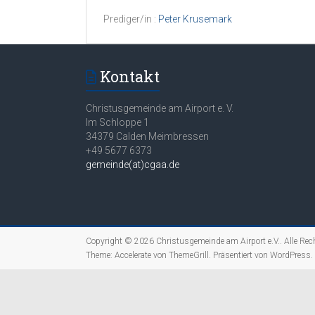
Prediger/in :
Peter Krusemark
Kontakt
Christusgemeinde am Airport e. V.
Im Schloppe 1
34379 Calden Meimbressen
+49 5677 6373
gemeinde(at)cgaa.de
Copyright © 2026
Christusgemeinde am Airport e.V.
. Alle Rec
Theme:
Accelerate
von ThemeGrill. Präsentiert von
WordPress
.