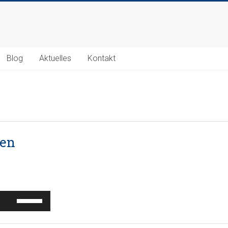
Blog
Aktuelles
Kontakt
nen
Pfeiltasten
Hoch/Runter
benutzen,
um