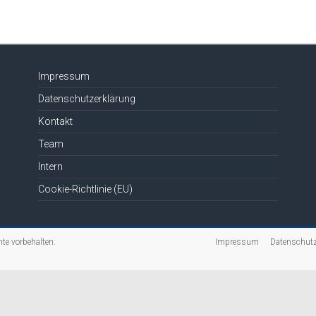
die
Lautstärke
zu
regeln.
Impressum
Datenschutzerklärung
Kontakt
Team
Intern
Cookie-Richtlinie (EU)
hte vorbehalten.
Impressum
Datenschutz