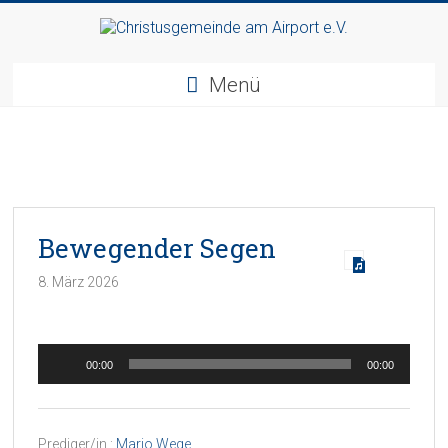
Zum
Inhalt
Christusgemeinde
springen
Menü
am
Airport
e.V.
Webseite
Bewegender Segen
der
Gemeinde
8. März 2026
CGAA
Audio-
00:00
00:00
Player
Prediger/in :
Mario Wege