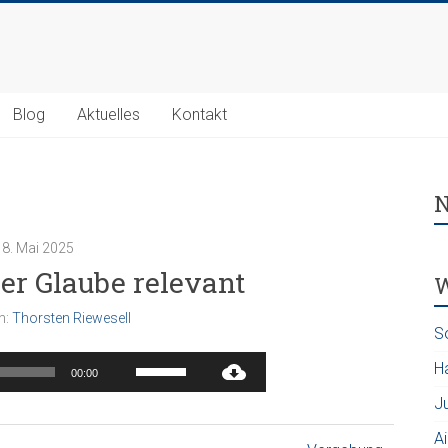
Blog
Aktuelles
Kontakt
N
18. Mai 2025
er Glaube relevant
W
n:
Thorsten Riewesell
S
Audio-
Pfeiltasten
H
00:00
Player
Hoch/Runter
benutzen,
J
um
A
die