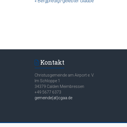
« Bergpredigt-gelebter Glaube
Kontakt
Christusgemeinde am Airport e. V.
Im Schloppe 1
34379 Calden Meimbressen
+49 5677 6373
gemeinde(at)cgaa.de