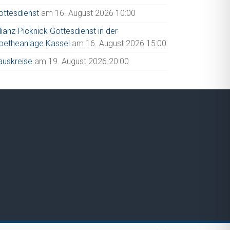
ottesdienst
am 16. August 2026 10:00
lianz-Picknick Gottesdienst in der
oetheanlage Kassel
am 16. August 2026 15:00
auskreise
am 19. August 2026 20:00