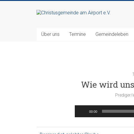
Zum
Inhalt
Christusgemeinde
springen
am
Über uns
Termine
Gemeindeleben
Airport
e.V.
Webseite
der
Gemeinde
Wie wird uns
CGAA
Prediger/i
00:00