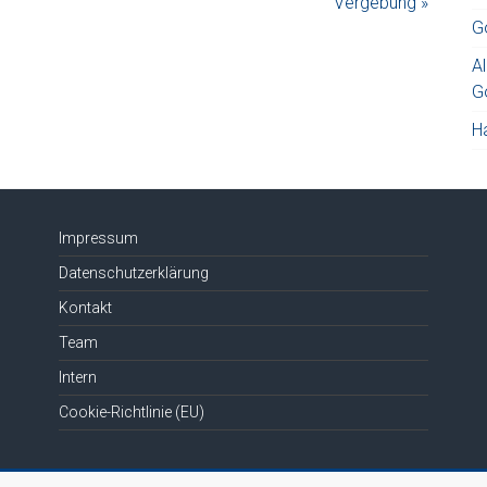
Vergebung »
Lautstärke
G
zu
regeln.
Al
G
H
Impressum
Datenschutzerklärung
Kontakt
Team
Intern
Cookie-Richtlinie (EU)