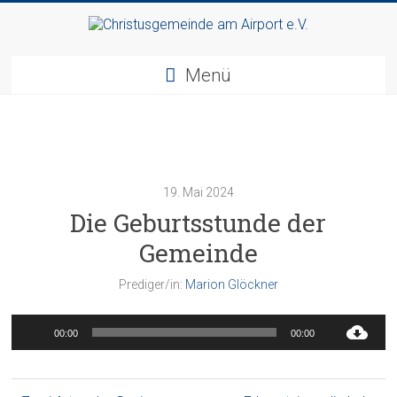
Zum
Inhalt
Christusgemeinde
springen
Menü
am
Airport
e.V.
19. Mai 2024
Webseite
Die Geburtsstunde der
der
Gemeinde
Gemeinde
CGAA
Prediger/in:
Marion Glöckner
Audio-
00:00
00:00
Player