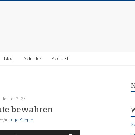
Blog
Aktuelles
Kontakt
N
. Januar 2025
ute bewahren
W
er/in:
Ingo Küpper
S
Audio-
Pfeiltasten