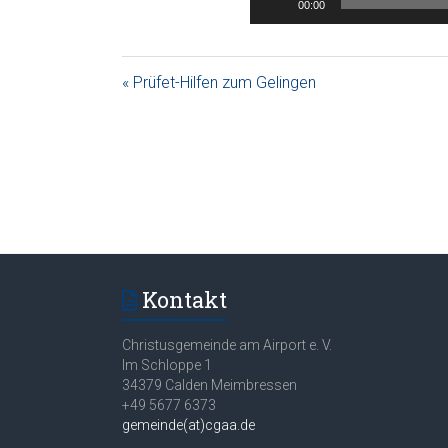
00:00
« Prüfet-Hilfen zum Gelingen
Kontakt
Christusgemeinde am Airport e. V.
Im Schloppe 1
34379 Calden Meimbressen
+49 5677 6373
gemeinde(at)cgaa.de