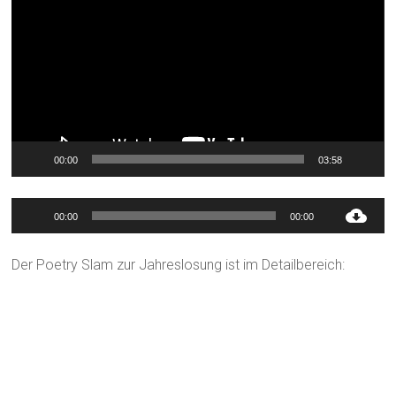
00:00
03:58
Audio-
00:00
00:00
Player
Der Poetry Slam zur Jahreslosung ist im Detailbereich: