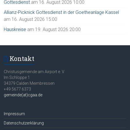
Gottesdienst
am 16. August 2026 10:00
Allianz-Picknick Gottesdienst in der Goetheanlage Kassel
am 16. August 2026 15:00
Hauskreise
am 19. August 2026 20:00
Kontakt
Christusgemeinde am Airport e. V.
Im Schloppe 1
34379 Calden Meimbressen
+49 5677 6373
gemeinde(at)cgaa.de
Impressum
Datenschutzerklärung