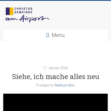
Zum
Inhalt
springen
Christusgemeinde
Menü
am
Airport
e.V.
11. Januar 2026
Webseite
Siehe, ich mache alles neu
der
Gemeinde
Prediger/in:
Markus Hinn
CGAA
Video-
Player