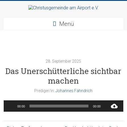
Zum
Inhalt
Christusgemeinde
springen
Menü
am
Airport
e.V.
28. September 2025
Webseite
Das Unerschütterliche sichtbar
der
Gemeinde
machen
CGAA
Prediger/in:
Johannes Fähndrich
Audio-
00:00
00:00
Player