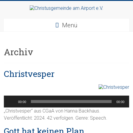
Zum
Inhalt
Christusgemeinde
springen
Menü
am
Airport
Archiv
e.V.
Webseite
Christvesper
der
Gemeinde
CGAA
Audio-
Player
00:00
00:00
„Christvesper“ aus CGaA von Hanna Backhaus.
Veröffentlicht: 2024. 42 verfolgen. Genre: Speech.
Gott hat keinen Plan