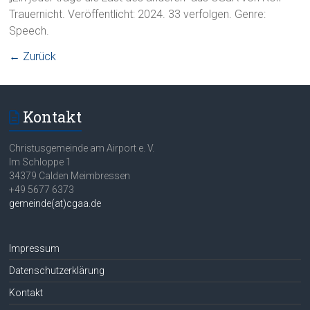
Trauernicht. Veröffentlicht: 2024. 33 verfolgen. Genre:
Speech.
← Zurück
Kontakt
Christusgemeinde am Airport e. V.
Im Schloppe 1
34379 Calden Meimbressen
+49 5677 6373
gemeinde(at)cgaa.de
Impressum
Datenschutzerklärung
Kontakt